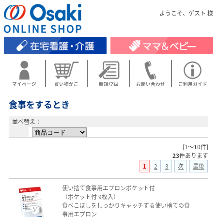
ようこそ、ゲスト 様
マイページ
買い物かご
新規登録
お問い合わせ
ご利用ガイド
食事をするとき
並べ替え：
[1～10件]
23
件あります
1
2
3
次
最後
使い捨て食事用エプロンポケット付
（ポケット付 9枚入）
食べこぼしをしっかりキャッチする使い捨ての食
事用エプロン