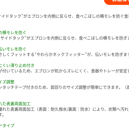
ルサイドタック”がエプロンを内側に反らせ、食べこぼしの横モレを防ぐ食
の横モレを防ぐ
ルサイドタック”がエプロンを内側に反らせ、食べこぼしの横モレを防ぎ
伝いモレを防ぐ
さしくフィットする“やわらかネックフィッター”が、伝いモレを防ぎま
にくい滑り止め付き
が付いているため、エプロンが机からズレにくく、食器やトレーが安定
イズ調整
ンタッチテープ付きのため、首回りのサイズ調整が簡単にできます。（
れた表裏両面加工
優れた表裏両面加工（表面：耐久撥水/裏面：防水）により、衣類へ汚れ
す。
ドタイプ