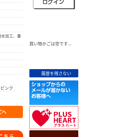
ショピングカート
撥水加工、裏
買い物かごは空です...
最近見た商品
履歴を残さない
ピンク
こちら