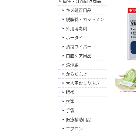
衛生・介護向け商品
キズ処置用品
脱脂綿・カットメン
外用消毒剤
ホータイ
清拭ワイパー
口腔ケア用品
清浄綿
からだふき
大人用おしりふき
眼帯
衣類
手袋
医療補助用品
エプロン