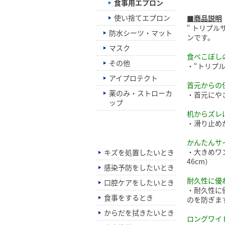
食事用エプロン
使い捨てエプロン
■商品説明
“ トリプ
防水シーツ・マット
ンです。
マスク
食べこぼし
その他
・“トリプ
アイプロテクト
首元からの
薬のみ・ストローカ
・首元にや
ップ
机からズレ
・滑り止め
シーン別でさがす
かんたんサ
・大きめワ
キズを処置したいとき
46cm）
感染予防をしたいとき
耐久性に優
口腔ケアをしたいとき
・耐久性に
食事をするとき
のを防ぎま
からだを拭きたいとき
ロングワイ