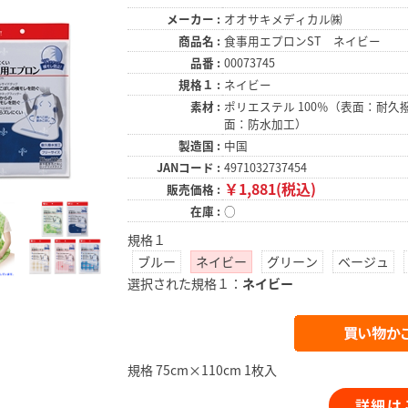
メーカー :
オオサキメディカル㈱
商品名 :
食事用エプロンST ネイビー
品番 :
00073745
規格１ :
ネイビー
素材 :
ポリエステル 100％（表面：耐久
面：防水加工）
製造国 :
中国
JANコード :
4971032737454
￥1,881(税込)
販売価格 :
在庫 :
○
規格１
ブルー
ネイビー
グリーン
ベージュ
選択された規格１：
ネイビー
規格 75cm×110cm 1枚入
詳細は