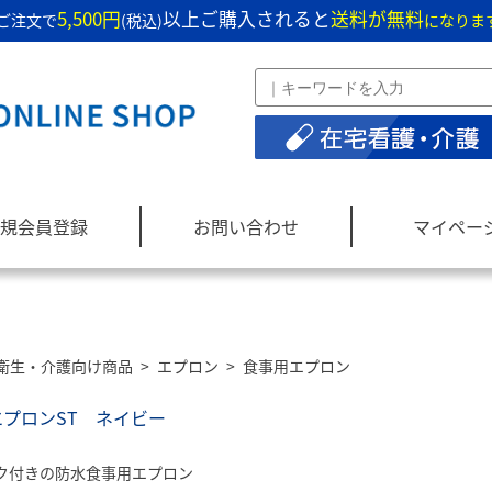
5,500円
以上ご購入されると
送料が無料
ご注文で
(税込)
になりま
規会員登録
お問い合わせ
マイペー
衛生・介護向け商品
>
エプロン
>
食事用エプロン
プロンST ネイビー
ク付きの防水食事用エプロン