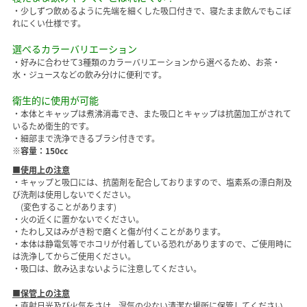
・少しずつ飲めるように先端を細くした吸口付きで、寝たまま飲んでもこぼ
れにくい仕様です。
選べるカラーバリエーション
・好みに合わせて3種類のカラーバリエーションから選べるため、お茶・
水・ジュースなどの飲み分けに便利です。
衛生的に使用が可能
・本体とキャップは煮沸消毒でき、また吸口とキャップは抗菌加工がされて
いるため衛生的です。
・細部まで洗浄できるブラシ付きです。
※容量：150cc
■使用上の注意
・キャップと吸口には、抗菌剤を配合しておりますので、塩素系の漂白剤及
び洗剤は使用しないでください。
(変色することがあります)
・火の近くに置かないでください。
・たわし又はみがき粉で磨くと傷が付くことがあります。
・本体は静電気等でホコリが付着している恐れがありますので、ご使用時に
は洗浄してからご使用ください。
・吸口は、飲み込まないように注意してください。
■保管上の注意
・直射日光及び火気をさけ、湿気の少ない清潔な場所に保管してください。