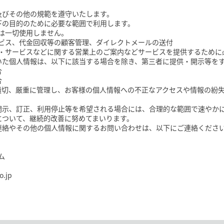
及びその他の規範を遵守いたします。
下の目的のために必要な範囲で利用します。
は一切使用しません。
ビス、代金回収等の顧客管理、ダイレクトメールの送付
・サービスなどに関する営業上のご案内などサービスを提供するために
いた個人情報は、以下に該当する場合を除き、第三者に提供・開示等を
合
合
適切、厳重に管理し、お客様の個人情報への不正なアクセスや情報の紛
開示、訂正、利用停止等を希望される場合には、合理的な範囲で速やか
について、継続的改善に努めてまいります。
連絡やその他の個人情報に関するお問い合わせは、以下にご連絡くださ
ム
.jp