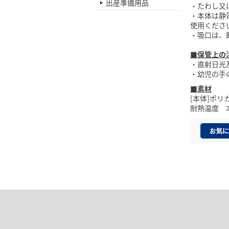
出産準備用品
・たわし又
・本体は静
使用くださ
・吸口は、
■保管上の
・直射日光
・幼児の手
■素材
[本体]ポリ
耐熱温度 本