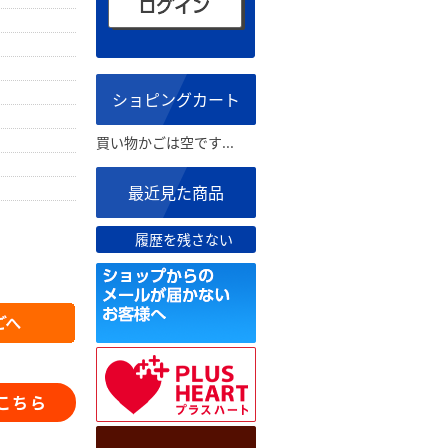
ショピングカート
買い物かごは空です...
最近見た商品
履歴を残さない
こちら