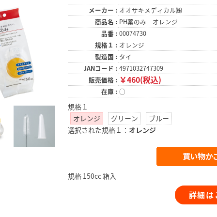
メーカー :
オオサキメディカル㈱
商品名 :
PH薬のみ オレンジ
品番 :
00074730
規格１ :
オレンジ
製造国 :
タイ
JANコード :
4971032747309
￥460(税込)
販売価格 :
在庫 :
○
規格１
オレンジ
グリーン
ブルー
選択された規格１：
オレンジ
規格 150cc 箱入
詳細は