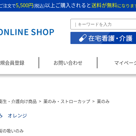
5,500円
以上ご購入されると
送料が無料
ご注文で
(税込)
になりま
規会員登録
お問い合わせ
マイペー
衛生・介護向け商品
>
薬のみ・ストローカップ
>
薬のみ
み オレンジ
製の吸いのみ