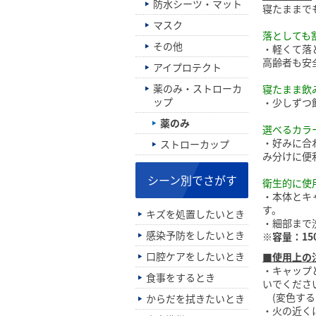
防水シーツ・マット
寝たままで
マスク
落としても
その他
・軽くて落
高齢者も安
アイプロテクト
薬のみ・ストローカ
寝たまま飲
ップ
・少しずつ
薬のみ
選べるカラ
・好みに合
ストローカップ
み分けに便
シーン別でさがす
衛生的に使
・本体とキ
す。
キズを処置したいとき
・細部まで
感染予防をしたいとき
※容量：150
口腔ケアをしたいとき
■使用上の
・キャップ
食事をするとき
いでくださ
(変色する
からだを拭きたいとき
・火の近く