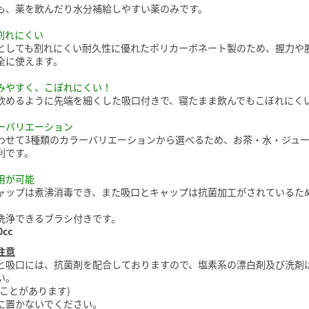
も、薬を飲んだり水分補給しやすい薬のみです。
割れにくい
としても割れにくい耐久性に優れたポリカーボネート製のため、握力や
全に使えます。
みやすく、こぼれにくい！
飲めるように先端を細くした吸口付きで、寝たまま飲んでもこぼれにく
ーバリエーション
わせて3種類のカラーバリエーションから選べるため、お茶・水・ジュ
利です。
用が可能
ャップは煮沸消毒でき、また吸口とキャップは抗菌加工がされているた
洗浄できるブラシ付きです。
cc
注意
と吸口には、抗菌剤を配合しておりますので、塩素系の漂白剤及び洗剤
い。
ことがあります)
に置かないでください。