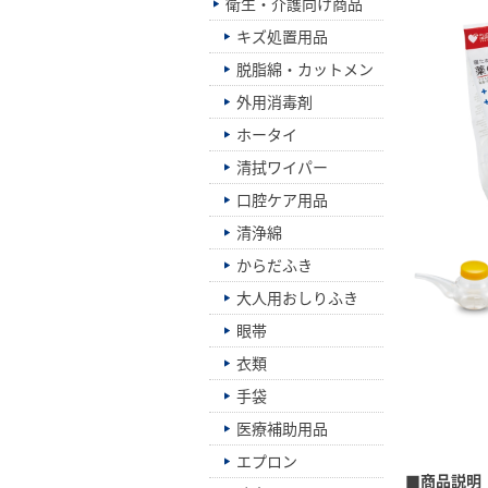
衛生・介護向け商品
キズ処置用品
脱脂綿・カットメン
外用消毒剤
ホータイ
清拭ワイパー
口腔ケア用品
清浄綿
からだふき
大人用おしりふき
眼帯
衣類
手袋
医療補助用品
エプロン
■商品説明