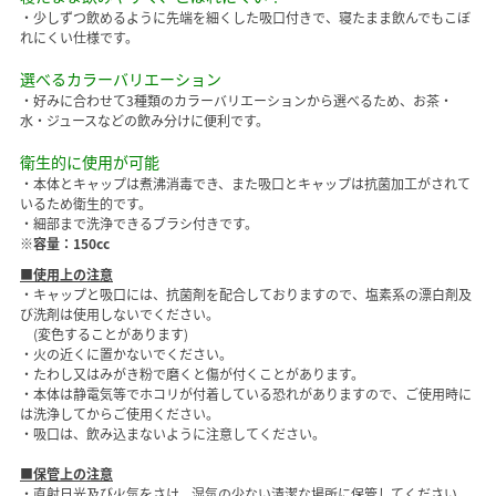
・少しずつ飲めるように先端を細くした吸口付きで、寝たまま飲んでもこぼ
れにくい仕様です。
選べるカラーバリエーション
・好みに合わせて3種類のカラーバリエーションから選べるため、お茶・
水・ジュースなどの飲み分けに便利です。
衛生的に使用が可能
・本体とキャップは煮沸消毒でき、また吸口とキャップは抗菌加工がされて
いるため衛生的です。
・細部まで洗浄できるブラシ付きです。
※容量：150cc
■使用上の注意
・キャップと吸口には、抗菌剤を配合しておりますので、塩素系の漂白剤及
び洗剤は使用しないでください。
(変色することがあります)
・火の近くに置かないでください。
・たわし又はみがき粉で磨くと傷が付くことがあります。
・本体は静電気等でホコリが付着している恐れがありますので、ご使用時に
は洗浄してからご使用ください。
・吸口は、飲み込まないように注意してください。
■保管上の注意
・直射日光及び火気をさけ、湿気の少ない清潔な場所に保管してください。