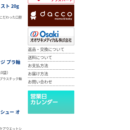
スト 20g
こだわった口腔
返品・交換について
送料について
ジ プラ軸
お支払方法
10袋）
お届け方法
プラスチック軸
お問い合わせ
シュー オ
入
ケアウエットシ