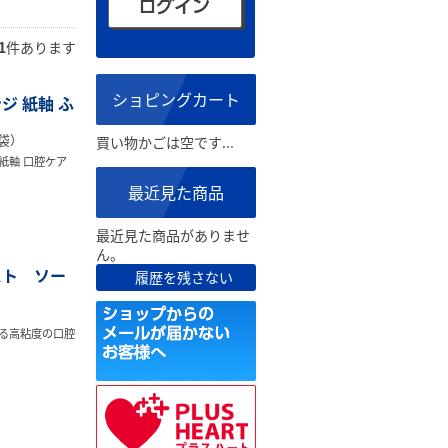
1
件あります
ショピングカート
ジ 紙軸 ふ
0袋）
買い物かごは空です...
紙軸 口腔ケア
最近見た商品
最近見た商品がありませ
ん。
スト ソー
履歴を残さない
）
る高粘度の口腔