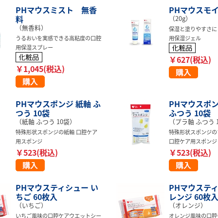
PHマウスミスト 無香
PHマウスモイ
料
（20g）
（無香料）
保湿と塗りやすさに
うるおいを実感できる高粘度の口腔
用保湿ジェル
用保湿スプレー
￥627(税込)
￥1,045(税込)
PHマウスポンジ 紙軸 ふ
PHマウスポン
つう 10袋
ふつう 10袋
（紙軸 ふつう 10袋）
（プラ軸 ふつう 
特殊形状スポンジの紙軸 口腔ケア
特殊形状スポンジの
用スポンジ
口腔ケア用スポンジ
￥523(税込)
￥523(税込)
PHマウスティシュー い
PHマウスティ
ちご 60枚入
レンジ 60枚
（いちご）
（オレンジ）
いちご風味の口腔ケアウエットシー
オレンジ風味の口腔