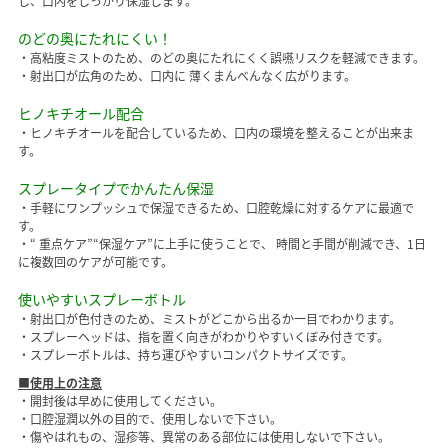
し、口内をしっかり保湿します。
のどの奥にたれにくい！
・高粘度ミストのため、のどの奥にたれにくく誤嚥リスクを軽減できます。
・射出口が広角のため、口内に 薄くまんべんなく広がります。
ヒノキチオール配合
・ヒノキチオールを配合しているため、口内の環境を整えることが出来ま
す。
スプレータイプでかんたん保湿
・手軽にワンプッシュで保湿できるため、口腔乾燥に対するケアに最適で
す。
・“ 重点ケア”“保湿ケア”に上手に使うことで、 時間と手間が削減でき、1日
に複数回のケアが可能です。
使いやすいスプレーボトル
・射出口が色付きのため、ミストがどこから出るか一目でわかります。
・スプレーヘッドは、指を置く向きがわかりやすいくぼみ付きです。
・スプレーボトルは、持ち運びやすいコンパクトサイズです。
■使用上の注意
・開封後は早めに使用してください。
・口腔湿潤以外の目的で、使用しないで下さい。
・傷やはれもの、湿疹等、異常のある部位には使用しないで下さい。