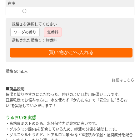
在庫
○
規格１を選択してください
ソーダの香り
無香料
選択された規格１：無香料
規格 50mL入
詳細はこちら
■商品説明
保湿と塗りやすさにこだわった、伸びのよい口腔用保湿ジェルです。
口腔乾燥でお悩みの方に、水を使わず『かんたん』で『安全』に“うるお
い”を実感していただけます！
うるおいを実感
・高粘度ミストのため、水分保持力が非常に高いです。
・グルタミン酸Naを配合しているため、唾液の分泌を補助します。
・グルコシルセラミド、ヒアルロン酸Naなど6種類の保湿・湿潤成分を配合