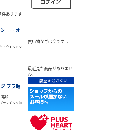
1
件あります
ショピングカート
シュー オ
入
買い物かごは空です...
ケアウエットシ
最近見た商品
最近見た商品がありませ
ん。
履歴を残さない
ジ プラ軸
10袋）
プラスチック軸