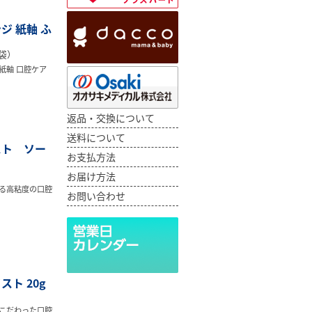
ジ 紙軸 ふ
0袋）
紙軸 口腔ケア
返品・交換について
送料について
スト ソー
お支払方法
）
お届け方法
る高粘度の口腔
お問い合わせ
スト 20g
こだわった口腔