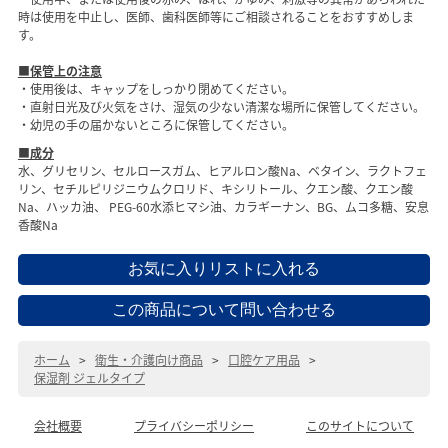
時は使用を中止し、医師、歯科医師等にご相談されることをおすすめしま
す。
■保管上の注意
・使用後は、キャップをしっかり閉めてください。
・直射日光及び火気をさけ、湿気の少ない清潔な場所に保管してください。
・幼児の手の届かないところに保管してください。
■成分
水、グリセリン、セルロースガム、ヒアルロン酸Na、ベタイン、ラクトフェ
リン、セチルピリジニウムクロリド、キシリトール、クエン酸、クエン酸
Na、ハッカ油、 PEG-60水添ヒマシ油、カラギーナン、BG、ムコ多糖、安息
香酸Na
ホーム
>
衛生・介護向け商品
>
口腔ケア用品
>
保湿剤 ジェルタイプ
会社概要
プライバシーポリシー
このサイトについて