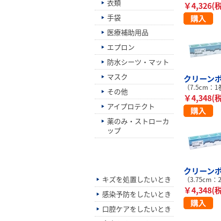
衣類
￥4,326(
手袋
医療補助用品
エプロン
防水シーツ・マット
マスク
クリーンポア
（7.5cm：
その他
￥4,348(
アイプロテクト
薬のみ・ストローカ
ップ
シーン別でさがす
クリーンポア
キズを処置したいとき
（3.75cm
￥4,348(
感染予防をしたいとき
口腔ケアをしたいとき