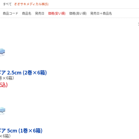
：
すべて
オオサキメディカル㈱(5)
：
商品コード
商品名
発売日
価格(安い順)
価格(高い順)
発売日＋商品名
 2.5cm (2巻×6箱)
2巻×6箱）
税込)
 5cm (1巻×6箱)
×6箱）