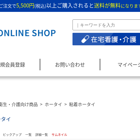
5,500円
以上ご購入されると
送料が無料
ご注文で
(税込)
になりま
規会員登録
お問い合わせ
マイペー
衛生・介護向け商品
>
ホータイ
>
粘着ホータイ
ータイ
：
ピックアップ
一覧
詳細一覧
サムネイル