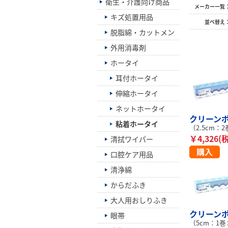
衛生・介護向け商品
メーカー一覧
キズ処置用品
並べ替え
脱脂綿・カットメン
外用消毒剤
ホータイ
耳付ホータイ
伸縮ホータイ
ネットホータイ
クリーンポア
粘着ホータイ
（2.5cm：
￥4,326(
清拭ワイパー
口腔ケア用品
清浄綿
からだふき
大人用おしりふき
クリーンポア
眼帯
（5cm：1巻