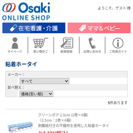
ようこそ、ゲスト 様
マイページ
買い物かご
新規登録
お問い合わせ
ご利用ガイド
粘着ホータイ
メーカー：
並べ替え：
5
件あります
クリーンポア 2.5cm (2巻×6箱)
（2.5cm：2巻×6箱）
剥離紙付きの不織布を使用した粘着ホータイ
￥4,326(税込)