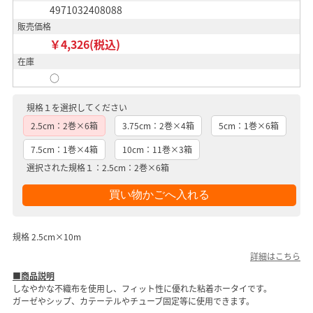
4971032408088
販売価格
￥4,326(税込)
在庫
○
規格１を選択してください
2.5cm：2巻×6箱
3.75cm：2巻×4箱
5cm：1巻×6箱
7.5cm：1巻×4箱
10cm：11巻×3箱
選択された規格１：2.5cm：2巻×6箱
規格 2.5cm×10m
詳細はこちら
■商品説明
しなやかな不織布を使用し、フィット性に優れた粘着ホータイです。
ガーゼやシップ、カテーテルやチューブ固定等に使用できます。