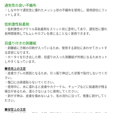
通気性の良い不織布
・しなやかで通気性に優れたメッシュ状の不織布を使用し、使用部位にフィ
ットします。
低刺激性粘着剤
・低刺激性のアクリル系粘着剤をスリット状に塗布してあり、通気性に優れ
長時間使用してもムレやカブレを感じることなく使用できます。
目盛り付きの剥離紙
・剥離紙に方眼の印刷が入っているため、使用する部位にあわせてカットす
る目安になります。
・ホータイを引き出した際、目盛りの入った剥離紙が外側になるためカット
しやすくなっています。
■使用上の注意
・皮膚カブレの原因となるため、引っ張り伸ばした状態で貼付しないでくだ
さい。
・傷口には直接貼らないでください。
・使用中に、水に濡れると皮膚やカテーテル、チューブなどに粘着剤が残る
場合があるため、濡らさないように使用してください。
・剥がす時は、皮膚を傷めないよう、毛の流れに沿って、慎重に剥がしてく
ださい。
■保管上の注意