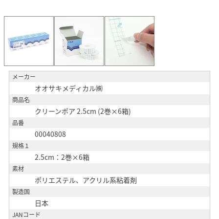
メーカー
オオサキメディカル㈱
商品名
クリーンポア 2.5cm (2巻×6箱)
品番
00040808
規格１
2.5cm：2巻×6箱
素材
ポリエステル、アクリル系粘着剤
製造国
日本
JANコード