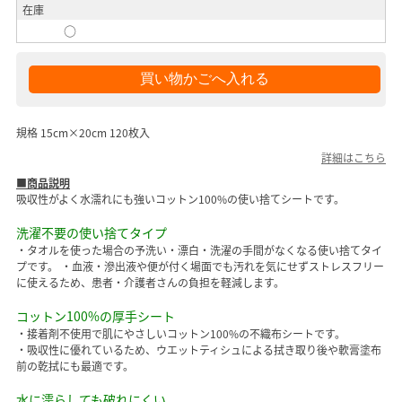
在庫
○
規格 15cm×20cm 120枚入
詳細はこちら
■商品説明
吸収性がよく水濡れにも強いコットン100%の使い捨てシートです。
洗濯不要の使い捨てタイプ
・タオルを使った場合の予洗い・漂白・洗濯の手間がなくなる使い捨てタイ
プです。 ・血液・滲出液や便が付く場面でも汚れを気にせずストレスフリー
に使えるため、患者・介護者さんの負担を軽減します。
コットン100%の厚手シート
・接着剤不使用で肌にやさしいコットン100%の不織布シートです。
・吸収性に優れているため、ウエットティシュによる拭き取り後や軟膏塗布
前の乾拭にも最適です。
水に濡らしても破れにくい