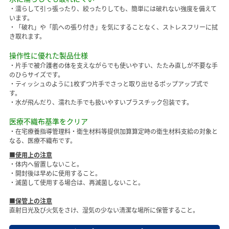
・濡らして引っ張ったり、絞ったりしても、簡単には破れない強度を備えて
います。
・「破れ」や「肌への張り付き」を気にすることなく、ストレスフリーに拭
き取れます。
操作性に優れた製品仕様
・片手で被介護者の体を支えながらでも使いやすい、たたみ直しが不要な手
のひらサイズです。
・ティッシュのように1枚ずつ片手でさっと取り出せるポップアップ式で
す。
・水が飛んだり、濡れた手でも扱いやすいプラスチック包装です。
医療不織布基準をクリア
・在宅療養指導管理料・衛生材料等提供加算算定時の衛生材料支給の対象と
なる、医療不織布です。
■使用上の注意
・体内へ留置しないこと。
・開封後は早めに使用すること。
・滅菌して使用する場合は、再滅菌しないこと。
■保管上の注意
直射日光及び火気をさけ、湿気の少ない清潔な場所に保管すること。