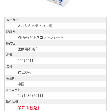
メーカー
オオサキメディカル㈱
商品名
PHからだふきコットンシート
販売名
医療用不織布
品番
00072011
素材
綿 100％
製造国
中国
JANコード
4971032720111
販売価格
￥711(税込)