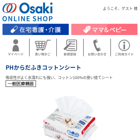
ようこそ、ゲスト 様
マイページ
買い物かご
新規登録
お問い合わせ
ご利用ガイド
PHからだふきコットンシート
吸収性がよく水濡れにも強い、コットン100%の使い捨てシート