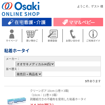
ようこそ、ゲスト 様
マイページ
買い物かご
新規登録
お問い合わせ
ご利用ガイド
粘着ホータイ
メーカー：
並べ替え：
5
件あります
クリーンポア 10cm (1巻×3箱)
（10cm：11巻×3箱）
剥離紙付きの不織布を使用した粘着ホータイ
￥4,359(税込)