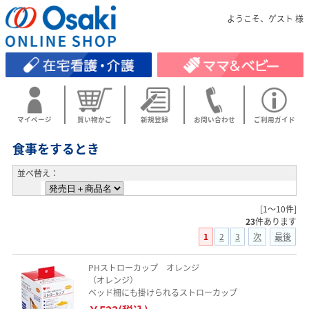
ようこそ、ゲスト 様
マイページ
買い物かご
新規登録
お問い合わせ
ご利用ガイド
食事をするとき
並べ替え：
[1～10件]
23
件あります
1
2
3
次
最後
PHストローカップ オレンジ
（オレンジ）
ベッド柵にも掛けられるストローカップ