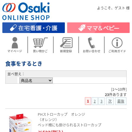
ようこそ、ゲスト 様
マイページ
買い物かご
新規登録
お問い合わせ
ご利用ガイド
食事をするとき
並べ替え：
[1～10件]
23
件あります
1
2
3
次
最後
PHストローカップ オレンジ
（オレンジ）
ベッド柵にも掛けられるストローカップ