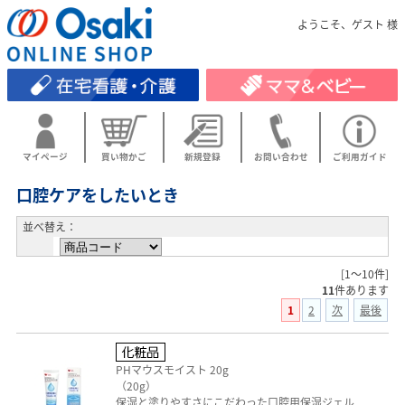
ようこそ、ゲスト 様
マイページ
買い物かご
新規登録
お問い合わせ
ご利用ガイド
口腔ケアをしたいとき
並べ替え：
[1～10件]
11
件あります
1
2
次
最後
PHマウスモイスト 20g
（20g）
保湿と塗りやすさにこだわった口腔用保湿ジェル