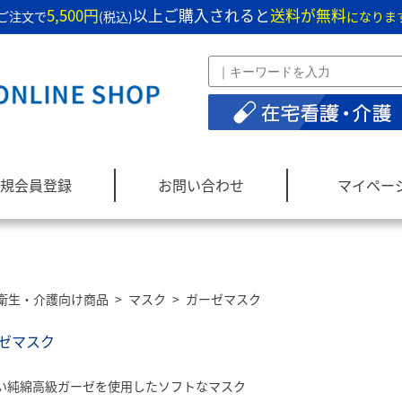
5,500円
以上ご購入されると
送料が無料
ご注文で
(税込)
になりま
規会員登録
お問い合わせ
マイペー
衛生・介護向け商品
>
マスク
>
ガーゼマスク
ーゼマスク
い純綿高級ガーゼを使用したソフトなマスク