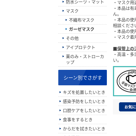
防水シーツ・マット
・マスク用
・本品は有
マスク
ん。
・本品の使
不織布マスク
相談くださ
ガーゼマスク
・本品の使
・マスク着
その他
アイプロテクト
■保管上の
・高温・多
薬のみ・ストローカ
い。
ップ
シーン別でさがす
キズを処置したいとき
感染予防をしたいとき
口腔ケアをしたいとき
食事をするとき
からだを拭きたいとき