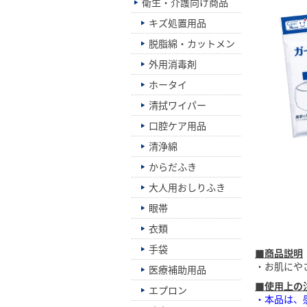
衛生・介護向け商品
キズ処置用品
脱脂綿・カットメン
外用消毒剤
ホータイ
清拭ワイパー
口腔ケア用品
清浄綿
からだふき
大人用おしりふき
眼帯
衣類
手袋
■商品説明
・お肌にや
医療補助用品
■使用上の
エプロン
・本品は、