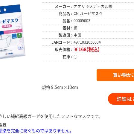
メーカー :
オオサキメディカル㈱
商品名 :
CN ガーゼマスク
品番 :
00005003
素材 :
綿
製造国 :
中国
JANコード :
4971032050034
￥168(税込)
販売価格 :
在庫 :
○
規格 9.5cm×13cm
詳細は
さしい純綿高級ガーゼを使用したソフトなマスクです。
注意
感染を完全に防ぐものではありません。