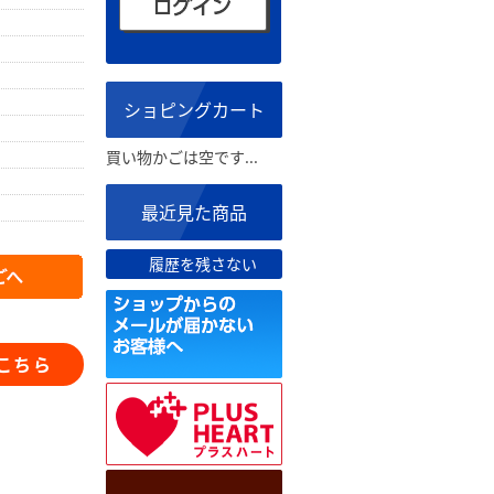
ショピングカート
買い物かごは空です...
最近見た商品
履歴を残さない
こちら