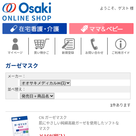
ようこそ、ゲスト 様
マイページ
買い物かご
新規登録
お問い合わせ
ご利用ガイド
ガーゼマスク
メーカー：
並べ替え：
1
件あります
CN ガーゼマスク
肌にやさしい純綿高級ガーゼを使用したソフトな
マスク
￥168(税込)