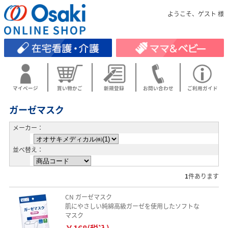
ようこそ、ゲスト 様
マイページ
買い物かご
新規登録
お問い合わせ
ご利用ガイド
ガーゼマスク
メーカー：
並べ替え：
1
件あります
CN ガーゼマスク
肌にやさしい純綿高級ガーゼを使用したソフトな
マスク
￥168(税込)