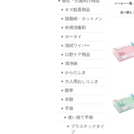
衛生・介護向け商品
メーカー一覧
キズ処置用品
並べ替え
脱脂綿・カットメン
外用消毒剤
ホータイ
清拭ワイパー
口腔ケア用品
清浄綿
からだふき
大人用おしりふき
眼帯
衣類
手袋
使い捨て手袋
プラスチックタイ
プ