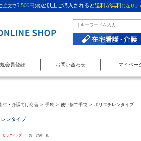
5,500円
以上ご購入されると
送料が無料
ご注文で
(税込)
になりま
規会員登録
お問い合わせ
マイペー
衛生・介護向け商品
>
手袋
>
使い捨て手袋
>
ポリエチレンタイプ
チレンタイプ
：
ピックアップ
一覧
詳細一覧