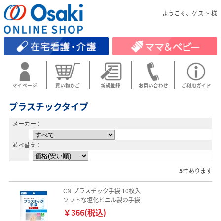
ようこそ、ゲスト 様
マイページ
買い物かご
新規登録
お問い合わせ
ご利用ガイド
プラスチックタイプ
メーカー：
並べ替え：
5
件あります
CN プラスチック手袋 10枚入
ソフトな塩化ビニル製の手袋
￥366(税込)