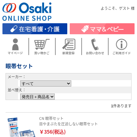
ようこそ、ゲスト 様
マイページ
買い物かご
新規登録
お問い合わせ
ご利用ガイド
眼帯セット
メーカー：
並べ替え：
1
件あります
CN 眼帯セット
目やまぶたを圧迫しない眼帯セット
￥356(税込)