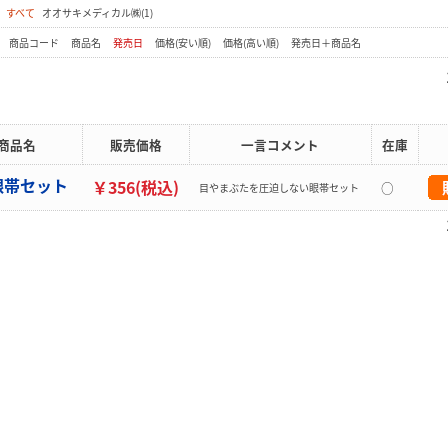
：
すべて
オオサキメディカル㈱(1)
：
商品コード
商品名
発売日
価格(安い順)
価格(高い順)
発売日＋商品名
商品名
販売価格
一言コメント
在庫
 眼帯セット
￥356(税込)
○
目やまぶたを圧迫しない眼帯セット