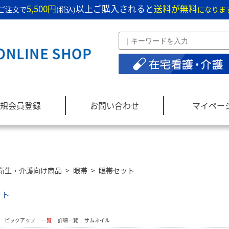
5,500円
以上ご購入されると
送料が無料
ご注文で
(税込)
になりま
規会員登録
お問い合わせ
マイペー
衛生・介護向け商品
>
眼帯
>
眼帯セット
ット
：
ピックアップ
一覧
詳細一覧
サムネイル