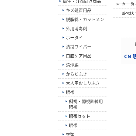
衛生・介護向け商品
メーカー一覧
キズ処置用品
並べ替え
脱脂綿・カットメン
外用消毒剤
ホータイ
清拭ワイパー
口腔ケア用品
CN
清浄綿
からだふき
大人用おしりふき
眼帯
斜視・弱視訓練用
眼帯
眼帯セット
眼帯
衣類