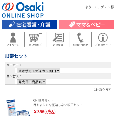
ようこそ、ゲスト 様
マイページ
買い物かご
新規登録
お問い合わせ
ご利用ガイド
眼帯セット
メーカー：
並べ替え：
1
件あります
CN 眼帯セット
目やまぶたを圧迫しない眼帯セット
￥356(税込)