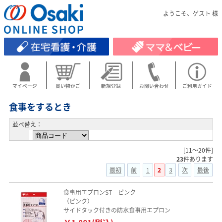
ようこそ、ゲスト 様
マイページ
買い物かご
新規登録
お問い合わせ
ご利用ガイド
食事をするとき
並べ替え：
[11～20件]
23
件あります
最初
前
1
2
3
次
最後
食事用エプロンST ピンク
（ピンク）
サイドタック付きの防水食事用エプロン