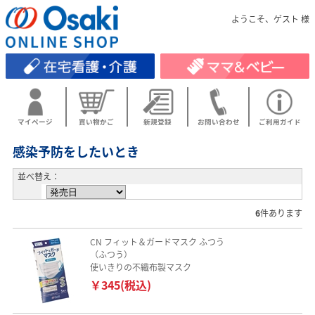
ようこそ、ゲスト 様
マイページ
買い物かご
新規登録
お問い合わせ
ご利用ガイド
感染予防をしたいとき
並べ替え：
6
件あります
CN フィット＆ガードマスク ふつう
（ふつう）
使いきりの不織布製マスク
￥345(税込)