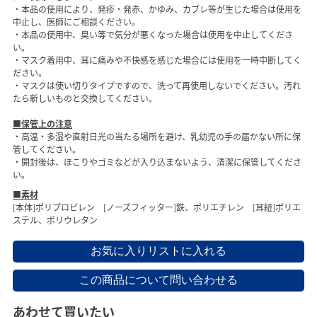
・本品の使用により、発疹・発赤、かゆみ、カブレ等が生じた場合は使用を
中止し、医師にご相談ください。
・本品の使用中、臭い等で気分が悪くなった場合は使用を中止してくださ
い。
・マスク着用中、耳に痛みや不快感を感じた場合には使用を一時中断してく
ださい。
・マスクは使い切りタイプですので、洗って再使用しないでください。汚れ
たら新しいものと交換してください。
■保管上の注意
・高温・多湿や直射日光の当たる場所を避け、乳幼児の手の届かない所に保
管してください。
・開封後は、ほこりやゴミなどが入り込まないよう、清潔に保管してくださ
い。
■素材
[本体]ポリプロピレン [ノーズフィッター]鉄、ポリエチレン [耳紐]ポリエ
ステル、ポリウレタン
あわせて買いたい