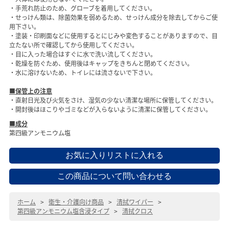
・手荒れ防止のため、グローブを着用してください。
・せっけん類は、除菌効果を弱めるため、せっけん成分を除去してからご使
用下さい。
・塗装・印刷面などに使用するとにじみや変色することがありますので、目
立たない所で確認してから使用してください。
・目に入った場合はすぐに水で洗い流してください。
・乾燥を防ぐため、使用後はキャップをきちんと閉めてください。
・水に溶けないため、トイレには流さないで下さい。
■保管上の注意
・直射日光及び火気をさけ、湿気の少ない清潔な場所に保管してください。
・開封後はほこりやゴミなどが入らないように清潔に保管してください。
■成分
第四級アンモニウム塩
ホーム
>
衛生・介護向け商品
>
清拭ワイパー
>
第四級アンモニウム塩含浸タイプ
>
清拭クロス