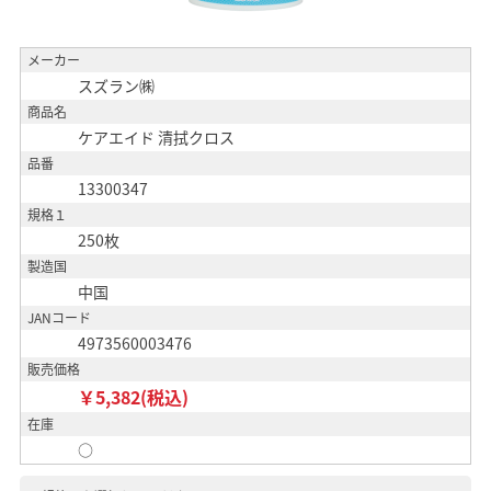
メーカー
スズラン㈱
商品名
ケアエイド 清拭クロス
品番
13300347
規格１
250枚
製造国
中国
JANコード
4973560003476
販売価格
￥5,382(税込)
在庫
○