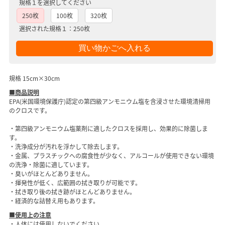
規格１を選択してください
250枚
100枚
320枚
選択された規格１：250枚
規格 15cm×30cm
■商品説明
EPA(米国環境保護庁)認定の第四級アンモニウム塩を含浸させた環境清掃用
のクロスです。
・第四級アンモニウム塩薬剤に適したクロスを採用し、効果的に除菌しま
す。
・洗浄成分が汚れを浮かして除去します。
・金属、プラスチックへの腐食性が少なく、アルコールが使用できない環境
の洗浄・除菌に適しています。
・臭いがほとんどありません。
・揮発性が低く、広範囲の拭き取りが可能です。
・拭き取り後の拭き跡がほとんどありません。
・経済的な詰替え用もあります。
■使用上の注意
・人体には使用しないでください。