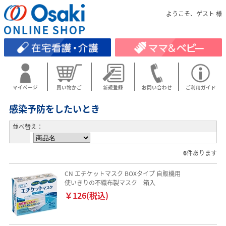
ようこそ、ゲスト 様
マイページ
買い物かご
新規登録
お問い合わせ
ご利用ガイド
感染予防をしたいとき
並べ替え：
6
件あります
CN エチケットマスク BOXタイプ 自販機用
使いきりの不織布製マスク 箱入
￥126(税込)