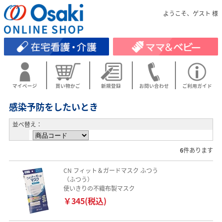
ようこそ、ゲスト 様
マイページ
買い物かご
新規登録
お問い合わせ
ご利用ガイド
感染予防をしたいとき
並べ替え：
6
件あります
CN フィット＆ガードマスク ふつう
（ふつう）
使いきりの不織布製マスク
￥345(税込)