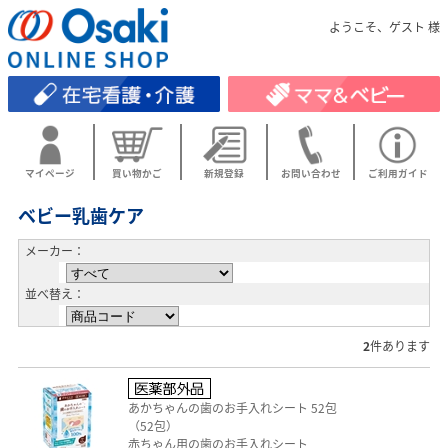
ようこそ、ゲスト 様
マイページ
買い物かご
新規登録
お問い合わせ
ご利用ガイド
ベビー乳歯ケア
メーカー：
並べ替え：
2
件あります
あかちゃんの歯のお手入れシート 52包
（52包）
赤ちゃん用の歯のお手入れシート