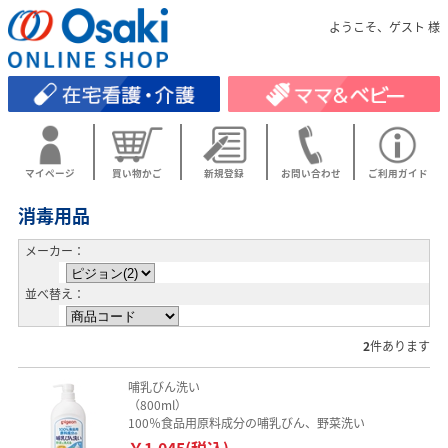
ようこそ、ゲスト 様
マイページ
買い物かご
新規登録
お問い合わせ
ご利用ガイド
消毒用品
メーカー：
並べ替え：
2
件あります
哺乳びん洗い
（800ml）
100％食品用原料成分の哺乳びん、野菜洗い
￥1,045(税込)