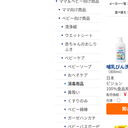
ママ＆ベビー向け商品
メーカー一覧
ママ向け商品
並べ替え
ベビー向け商品
清浄綿
ウエットシート
赤ちゃんのおしり
ふき
ベビーケア
哺乳びん
ベビーソープ
（800ml）
おへそケア
日本
ピジョン
消毒用品
100％食
鼻吸い
￥
販売価格：
○
くすりのみ
在庫：
ベビー綿棒
ガーゼハンカチ
ベビーバスガーゼ