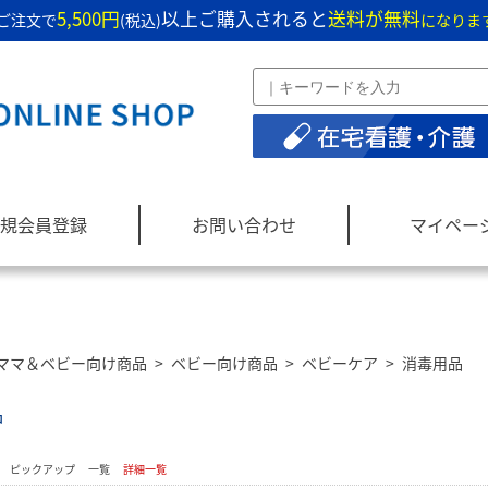
5,500円
以上ご購入されると
送料が無料
ご注文で
(税込)
になりま
規会員登録
お問い合わせ
マイペー
ママ＆ベビー向け商品
>
ベビー向け商品
>
ベビーケア
>
消毒用品
品
：
ピックアップ
一覧
詳細一覧