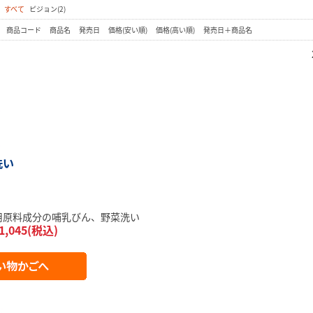
：
すべて
ピジョン(2)
：
商品コード
商品名
発売日
価格(安い順)
価格(高い順)
発売日＋商品名
洗い
品用原料成分の哺乳びん、野菜洗い
1,045(税込)