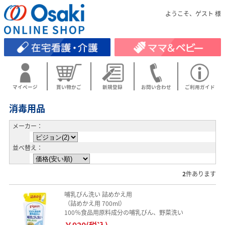
ようこそ、ゲスト 様
マイページ
買い物かご
新規登録
お問い合わせ
ご利用ガイド
消毒用品
メーカー：
並べ替え：
2
件あります
哺乳びん洗い 詰めかえ用
（詰めかえ用 700ml）
100％食品用原料成分の哺乳びん、野菜洗い
￥920(税込)