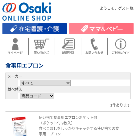
ようこそ、ゲスト 様
マイページ
買い物かご
新規登録
お問い合わせ
ご利用ガイド
食事用エプロン
メーカー：
並べ替え：
3
件あります
使い捨て食事用エプロンポケット付
（ポケット付 9枚入）
食べこぼしをしっかりキャッチする使い捨ての食
事用エプロン