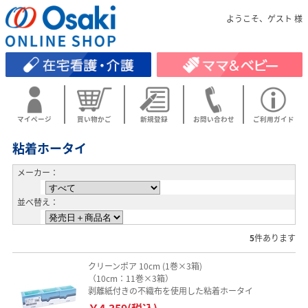
ようこそ、ゲスト 様
マイページ
買い物かご
新規登録
お問い合わせ
ご利用ガイド
粘着ホータイ
メーカー：
並べ替え：
5
件あります
クリーンポア 10cm (1巻×3箱)
（10cm：11巻×3箱）
剥離紙付きの不織布を使用した粘着ホータイ
￥4,359(税込)