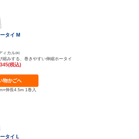
ホータイ M
ディカル㈱
び縮みする、巻きやすい伸縮ホータイ
345(税込)
cm×伸長4.5m 1巻入
ータイ L