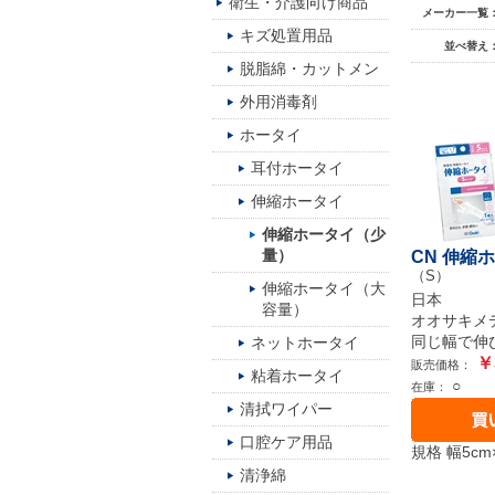
衛生・介護向け商品
メーカー一覧
キズ処置用品
並べ替え
脱脂綿・カットメン
外用消毒剤
ホータイ
耳付ホータイ
伸縮ホータイ
伸縮ホータイ（少
量）
CN 伸縮ホ
（S）
伸縮ホータイ（大
日本
容量）
オオサキメ
同じ幅で伸
ネットホータイ
￥
販売価格：
粘着ホータイ
○
在庫：
清拭ワイパー
口腔ケア用品
規格 幅5cm
清浄綿