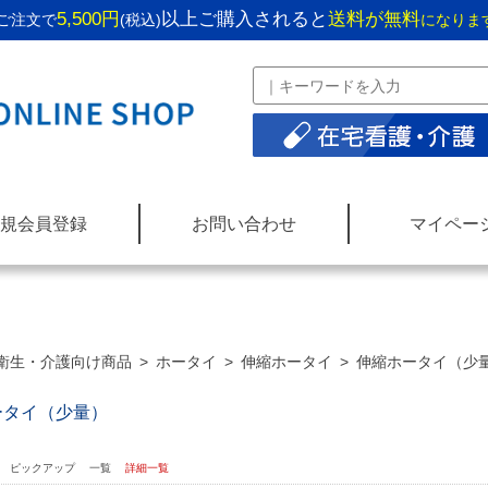
5,500円
以上ご購入されると
送料が無料
ご注文で
(税込)
になりま
規会員登録
お問い合わせ
マイペー
衛生・介護向け商品
>
ホータイ
>
伸縮ホータイ
>
伸縮ホータイ（少
ータイ（少量）
：
ピックアップ
一覧
詳細一覧