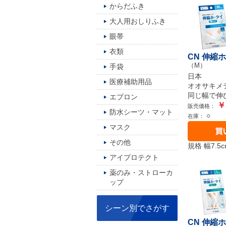
からだふき
大人用おしりふき
眼帯
衣類
CN 伸縮
（M）
手袋
日本
医療補助用品
オオサキメ
同じ幅で伸
エプロン
￥
販売価格：
防水シーツ・マット
○
在庫：
マスク
その他
規格 幅7.5
アイプロテクト
薬のみ・ストローカ
ップ
シーン別でさがす
CN 伸縮ホ