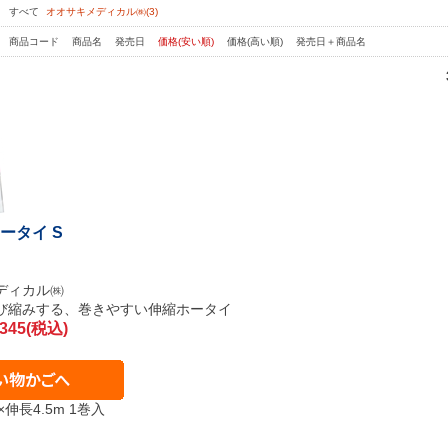
：
すべて
オオサキメディカル㈱(3)
：
商品コード
商品名
発売日
価格(安い順)
価格(高い順)
発売日＋商品名
ータイ S
ディカル㈱
び縮みする、巻きやすい伸縮ホータイ
345(税込)
×伸長4.5m 1巻入