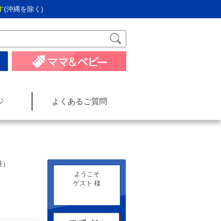
す
(沖縄を除く)
ジ
よくあるご質問
量）
ようこそ
ゲスト 様