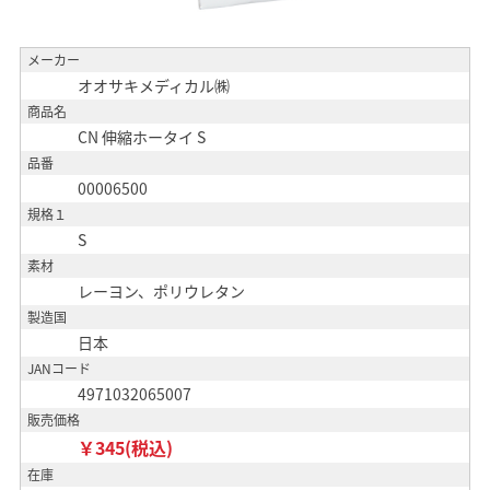
メーカー
オオサキメディカル㈱
商品名
CN 伸縮ホータイ S
品番
00006500
規格１
S
素材
レーヨン、ポリウレタン
製造国
日本
JANコード
4971032065007
販売価格
￥345(税込)
在庫