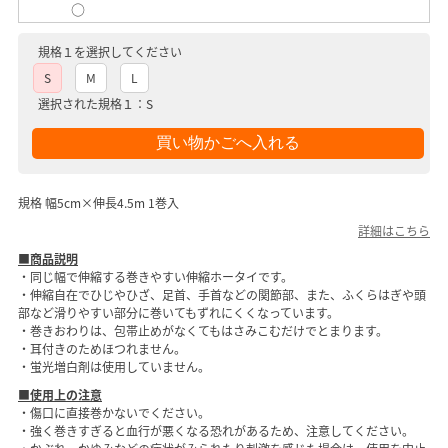
○
規格１を選択してください
S
M
L
選択された規格１：S
規格 幅5cm×伸長4.5m 1巻入
詳細はこちら
■商品説明
・同じ幅で伸縮する巻きやすい伸縮ホータイです。
・伸縮自在でひじやひざ、足首、手首などの関節部、また、ふくらはぎや頭
部など滑りやすい部分に巻いてもずれにくくなっています。
・巻きおわりは、包帯止めがなくてもはさみこむだけでとまります。
・耳付きのためほつれません。
・蛍光増白剤は使用していません。
■使用上の注意
・傷口に直接巻かないでください。
・強く巻きすぎると血行が悪くなる恐れがあるため、注意してください。