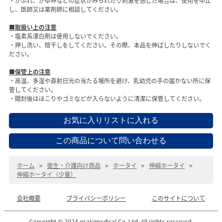
・かぶれ、かゆみなどの症状がみられたり刺激を感じた場合は、使用を中止
し、医師又は薬剤師に相談してください。
■取扱い上の注意
・塩素系漂白剤は使用しないでください。
・押し洗い、陰干しをしてください。その際、本品を伸ばしたりしないでく
ださい。
■保管上の注意
・高温、多湿や直射日光の当たる場所を避け、乳幼児の手の届かない所に保
管してください。
・開封後はほこりやゴミなどが入らないように清潔に保管してください。
ホーム
>
衛生・介護向け商品
>
ホータイ
>
伸縮ホータイ
>
伸縮ホータイ（少量）
会社概要
プライバシーポリシー
このサイトについて
Copyright © 2024 osakimedical Co.,Ltd. All rights reserved.