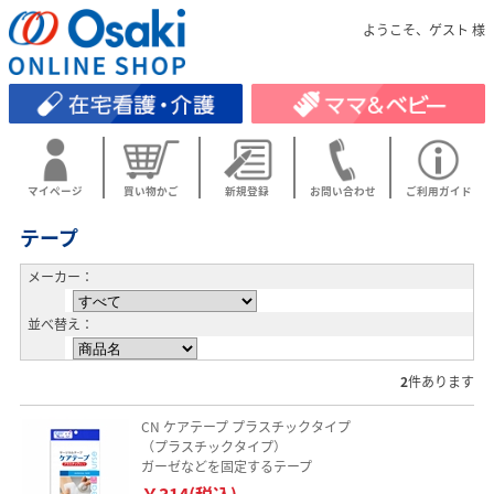
ようこそ、ゲスト 様
マイページ
買い物かご
新規登録
お問い合わせ
ご利用ガイド
テープ
メーカー：
並べ替え：
2
件あります
CN ケアテープ プラスチックタイプ
（プラスチックタイプ）
ガーゼなどを固定するテープ
￥314(税込)