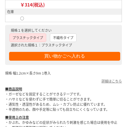
￥314(税込)
在庫
○
規格１を選択してください
プラスチックタイプ
不織布タイプ
選択された規格１：プラスチックタイプ
規格 幅1.2cm×長さ9m 1巻入
詳細はこちら
■商品説明
・ガーゼなどを固定することができるテープです。
・ハサミなどを使わずに手で簡単に切ることができます。
・通気性・透湿性があるため、ムレ・カブレ防止に優れています。
・半透明のため、顔や手足等に貼っても目立ちにくくなっています。
■使用上の注意
・かぶれ、かゆみなどの症状がみられたり刺激を感じた場合は使用を中止