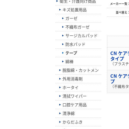
衛生・介護向け商品
メーカー一覧
キズ処置用品
並べ替え
ガーゼ
不織布ガーゼ
サージカルパッド
防水パッド
CN ケ
テープ
タイプ
綿棒
（プラスチ
脱脂綿・カットメン
CN ケ
外用消毒剤
プ
（不織布タ
ホータイ
清拭ワイパー
口腔ケア用品
清浄綿
からだふき