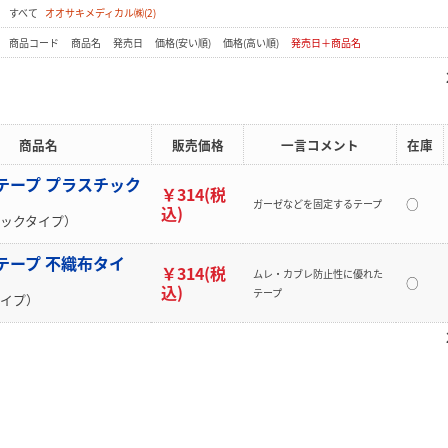
：
すべて
オオサキメディカル㈱(2)
：
商品コード
商品名
発売日
価格(安い順)
価格(高い順)
発売日＋商品名
商品名
販売価格
一言コメント
在庫
アテープ プラスチック
￥314(税
○
ガーゼなどを固定するテープ
込)
ックタイプ）
アテープ 不織布タイ
￥314(税
ムレ・カブレ防止性に優れた
○
込)
テープ
イプ）