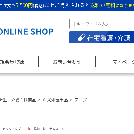
5,500円
以上ご購入されると
送料が無料
ご注文で
(税込)
になりま
規会員登録
お問い合わせ
マイペー
衛生・介護向け商品
>
キズ処置用品
>
テープ
：
ピックアップ
一覧
詳細一覧
サムネイル