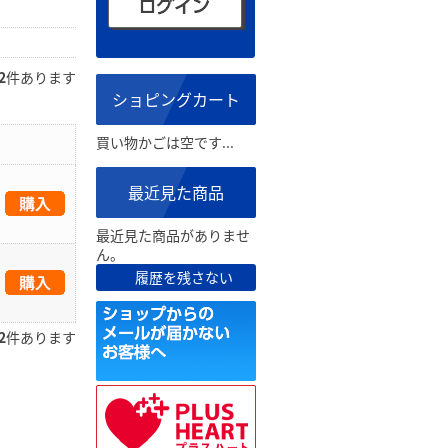
2
件あります
ショピングカート
買い物かごは空です...
最近見た商品
最近見た商品がありませ
ん。
履歴を残さない
2
件あります