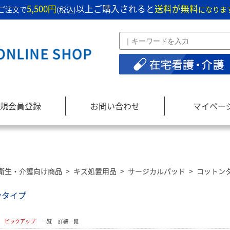
5,500円
以上ご購入されると
送料が無料
ご注文で
(税込)
になりま
規会員登録
お問い合わせ
マイペー
衛生・介護向け商品
>
キズ処置用品
>
サージカルパッド
>
コットン
ンタイプ
：
ピックアップ
一覧
詳細一覧