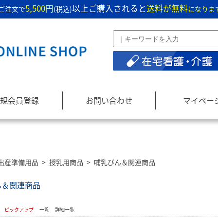
5,500円
以上ご購入されると
送料が無料
ご注文で
(税込)
になりま
規会員登録
お問い合わせ
マイペー
出産準備用品
>
授乳用商品
>
哺乳びん＆関連商品
ん＆関連商品
：
ピックアップ
一覧
詳細一覧