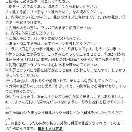
ご使用前に必ず洗浄・消毒してください。
手指を石けんでよく洗い、清潔にしてからお使いください。
さく乳する前に「上手なさく乳のために」をお読みください。
1、内筒のラッパ口の中心に、乳頭のサイズに合わせてSまたはMの乳頭アダ
プターを取りつけます。
※乳頭の大きい方は、ラッパ口のままご使用ください。
2、内筒を外筒に差し込みます。
※ご購入時には、パッキンは取りつけ済みです。
※洗浄・消毒する際は、必ずパッキンを外してください。
3、ラッパ口を片方の手で乳房にぴったり押し当てます。もう一方の手で、
外筒を1-3cm位の長さで、こきざみにゆっくり上下させると、乳頭が引かれ
乳汁が分泌されはじめます。(最初の数回は母乳が出ない場合もあります。)
※乳頭が乳頭アダプターの中心にあるか確かめてください。
※乳房とラッパ口の間に隙間があると吸引圧が起こりませんので、しっかり
押し当ててください。
(モレる場合は、身体をやや前傾させて、モレない角度にしてください。)
※外筒の目盛りの80ccを超えて引きますと、内筒が抜ける場合がありますの
でご注意ください。
強くひっぱったり、3cm以上引いても母乳が多く出るわけではありません。
4、たまった母乳に内筒の先がふれないように、静かに操作を続けてくださ
い。
母乳が60cc位たまったら母乳バッグかほ乳ビンへ母乳を移し替えてくださ
い。
5、母乳がたまったら内筒を抜き、外筒に付属の乳首をつければ、そのまま
ほ乳器になります。
■お手入れ方法