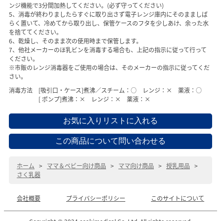
ンジ機能で3分間加熱してください。(必ず守ってください)
5、消毒が終わりましたらすぐに取り出さず電子レンジ庫内にそのまましば
らく置いて、冷めてから取り出し、保管ケースのフタを少しあけ、余った水
を捨ててください。
6、乾燥し、そのまま次の使用時まで保管します。
7、他社メーカーのほ乳ビンを消毒する場合も、上記の指示に従って行って
ください。
※市販のレンジ消毒器をご使用の場合は、そのメーカーの指示に従ってくだ
さい。
消毒方法 [吸引口・ケース]煮沸／スチーム：○ レンジ：× 薬液：○
[ ポンプ]煮沸：× レンジ：× 薬液：×
ホーム
>
ママ＆ベビー向け商品
>
ママ向け商品
>
授乳用品
>
さく乳器
会社概要
プライバシーポリシー
このサイトについて