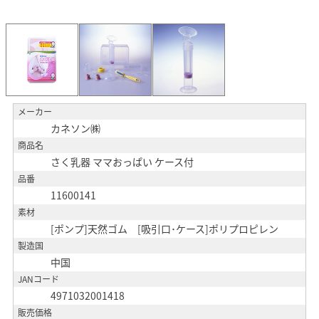
メーカー
カネソン㈱
商品名
さく乳器 ママおっぱい ケース付
品番
11600141
素材
[ポンプ]天然ゴム [吸引口･ケース]ポリプロピレン
製造国
中国
JANコード
4971032001418
販売価格