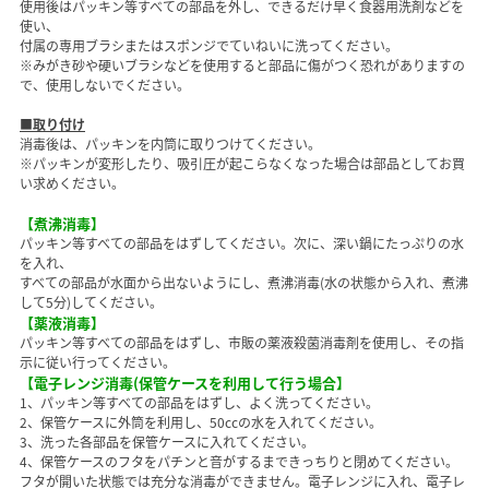
使用後はパッキン等すべての部品を外し、できるだけ早く食器用洗剤などを
使い、
付属の専用ブラシまたはスポンジでていねいに洗ってください。
※みがき砂や硬いブラシなどを使用すると部品に傷がつく恐れがありますの
で、使用しないでください。
■取り付け
消毒後は、パッキンを内筒に取りつけてください。
※パッキンが変形したり、吸引圧が起こらなくなった場合は部品としてお買
い求めください。
【煮沸消毒】
パッキン等すべての部品をはずしてください。次に、深い鍋にたっぷりの水
を入れ、
すべての部品が水面から出ないようにし、煮沸消毒(水の状態から入れ、煮沸
して5分)してください。
【薬液消毒】
パッキン等すべての部品をはずし、市販の薬液殺菌消毒剤を使用し、その指
示に従い行ってください。
【電子レンジ消毒(保管ケースを利用して行う場合】
1、パッキン等すべての部品をはずし、よく洗ってください。
2、保管ケースに外筒を利用し、50ccの水を入れてください。
3、洗った各部品を保管ケースに入れてください。
4、保管ケースのフタをパチンと音がするまできっちりと閉めてください。
フタが開いた状態では充分な消毒ができません。電子レンジに入れ、電子レ