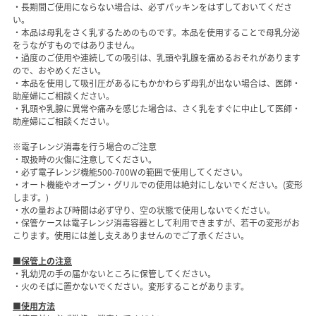
・長期間ご使用にならない場合は、必ずパッキンをはずしておいてくださ
い。
・本品は母乳をさく乳するためのものです。本品を使用することで母乳分泌
をうながすものではありません。
・過度のご使用や連続しての吸引は、乳頭や乳腺を痛めるおそれがあります
ので、おやめください。
・本品を使用して吸引圧があるにもかかわらず母乳が出ない場合は、医師・
助産婦にご相談ください。
・乳頭や乳腺に異常や痛みを感じた場合は、さく乳をすぐに中止して医師・
助産婦にご相談ください。
※電子レンジ消毒を行う場合のご注意
・取扱時の火傷に注意してください。
・必ず電子レンジ機能500-700Wの範囲で使用してください。
・オート機能やオーブン・グリルでの使用は絶対にしないでください。(変形
します。)
・水の量および時間は必ず守り、空の状態で使用しないでください。
・保管ケースは電子レンジ消毒容器として利用できますが、若干の変形がお
こります。使用には差し支えありませんのでご了承ください。
■保管上の注意
・乳幼児の手の届かないところに保管してください。
・火のそばに置かないでください。変形することがあります。
■使用方法