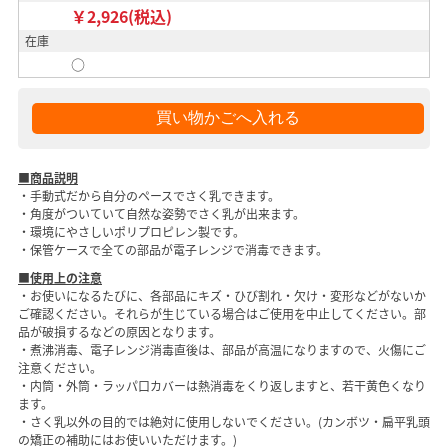
￥2,926(税込)
在庫
○
■商品説明
・手動式だから自分のペースでさく乳できます。
・角度がついていて自然な姿勢でさく乳が出来ます。
・環境にやさしいポリプロピレン製です。
・保管ケースで全ての部品が電子レンジで消毒できます。
■使用上の注意
・お使いになるたびに、各部品にキズ・ひび割れ・欠け・変形などがないか
ご確認ください。それらが生じている場合はご使用を中止してください。部
品が破損するなどの原因となります。
・煮沸消毒、電子レンジ消毒直後は、部品が高温になりますので、火傷にご
注意ください。
・内筒・外筒・ラッパ口カバーは熱消毒をくり返しますと、若干黄色くなり
ます。
・さく乳以外の目的では絶対に使用しないでください。(カンボツ・扁平乳頭
の矯正の補助にはお使いいただけます。)