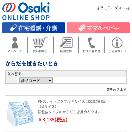
ようこそ、ゲスト 様
マイページ
買い物かご
新規登録
お問い合わせ
ご利用ガイド
からだを拭きたいとき
並べ替え：
3
件あります
PHスティックタオル Mサイズ 100本(業務用)
（Mサイズ）
個包装タイプのからだふき用ぬれタオル
￥3,135(税込)