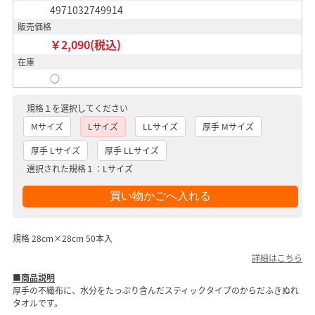
4971032749914
販売価格
￥2,090(税込)
在庫
○
規格１を選択してください
Mサイズ
Lサイズ
LLサイズ
厚手 Mサイズ
厚手 Lサイズ
厚手 LLサイズ
選択された規格１：Lサイズ
規格 28cm×28cm 50本入
詳細はこちら
■商品説明
厚手の不織布に、水分をたっぷり含んだスティックタイプのからだふきぬれ
タオルです。