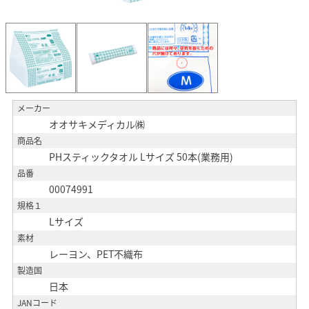
メーカー
オオサキメディカル㈱
商品名
PHスティックタオル Lサイズ 50本(業務用)
品番
00074991
規格１
Lサイズ
素材
レーヨン、PET不織布
製造国
日本
JANコード