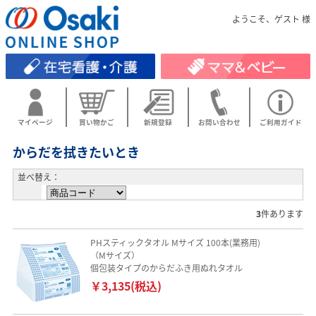
ようこそ、ゲスト 様
マイページ
買い物かご
新規登録
お問い合わせ
ご利用ガイド
からだを拭きたいとき
並べ替え：
3
件あります
PHスティックタオル Mサイズ 100本(業務用)
（Mサイズ）
個包装タイプのからだふき用ぬれタオル
￥3,135(税込)