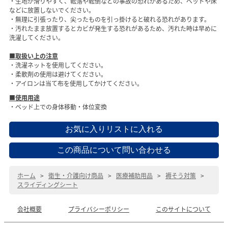
・生地が滑りやすく、転落や転倒などの事故の恐れがあるため、ベッドや床
などに放置しないでください。
・無理に引張ったり、尖ったものを引っ掛けると破れる恐れがあります。
・汚れたまま放置するとカビが発生する恐れがあるため、汚れた時は早めに
洗濯してください。
■取扱い上の注意
・洗濯ネットを使用してください。
・柔軟剤の使用は避けてください。
・アイロンは当て布を使用してかけてください。
■使用用途
・ベッド上での身体移動・体位変換
ホーム
>
衛生・介護向け商品
>
医療補助用品
>
褥そう対策
>
スライディングシート
会社概要
プライバシーポリシー
このサイトについて