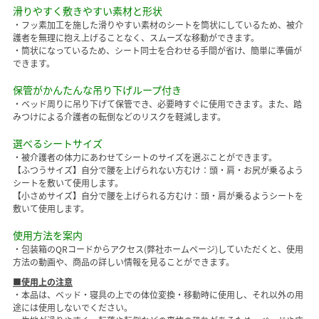
滑りやすく敷きやすい素材と形状
・フッ素加工を施した滑りやすい素材のシートを筒状にしているため、被介
護者を無理に抱え上げることなく、スムーズな移動ができます。
・筒状になっているため、シート同士を合わせる手間が省け、簡単に準備が
できます。
保管がかんたんな吊り下げループ付き
・ベッド周りに吊り下げて保管でき、必要時すぐに使用できます。また、踏
みつけによる介護者の転倒などのリスクを軽減します。
選べるシートサイズ
・被介護者の体力にあわせてシートのサイズを選ぶことができます。
【ふつうサイズ】自分で腰を上げられない方むけ：頭・肩・お尻が乗るよう
シートを敷いて使用します。
【小さめサイズ】自分で腰を上げられる方むけ：頭・肩が乗るようシートを
敷いて使用します。
使用方法を案内
・包装箱のQRコードからアクセス(弊社ホームページ)していただくと、使用
方法の動画や、商品の詳しい情報を見ることができます。
■使用上の注意
・本品は、ベッド・寝具の上での体位変換・移動時に使用し、それ以外の用
途には使用しないでください。